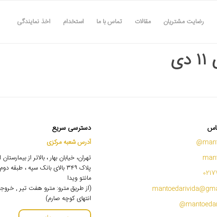
رضایت مشتریان
مقالات
تماس با ما
استخدام
اخذ نمایندگی
دی
اس
دسترسی سریع
mant
آدرس شعبه مرکزی
mant
تهران، خیابان بهار ، بالاتر از بیمارستان
پلاک ۳۴۹ بالای بانک سپه ، طبقه 
0217
مانتو ویدا
(از طریق مترو: مترو هفت تیر , خروج
mantoedarivida@gma
انتهای کوچه صارم)