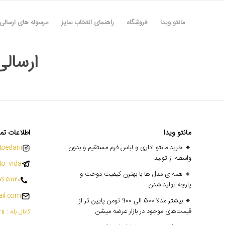
مانتو ویدا
فروشگاه
راهنمای انتخاب سایز
مرسوله های ارسالی
ارسالی ۱۱ 
مانتو ویدا
اطلاعات تم
🔸 خرید مانتو اداری و لباس فرم مستقیم و بدون
oedarii@
واسطه از تولید
o_vida
🔸 همه ی مدل ها با بهترن کیفیت دوخت و
7651120
پارچه تولید شدن
il.com
🔸 بیشتر مدلا 500 الی 900 تومن پایین تر از
قیمت‌های موجود در بازار عرضه میشن
کانال بله : mantoedarii@