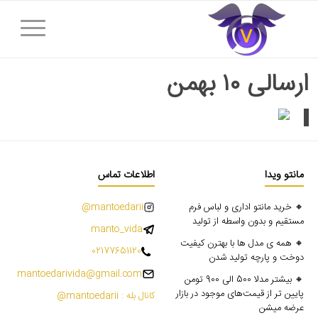
ارسالی ۱۰ بهمن
مانتو ویدا
اطلاعات تماس
🔸 خرید مانتو اداری و لباس فرم
mantoedarii@
مستقیم و بدون واسطه از تولید
manto_vida
🔸 همه ی مدل ها با بهترن کیفیت
02177651120
دوخت و پارچه تولید شدن
mantoedarivida@gmail.com
🔸 بیشتر مدلا 500 الی 900 تومن
پایین تر از قیمت‌های موجود در بازار
کانال بله : mantoedarii@
عرضه میشن