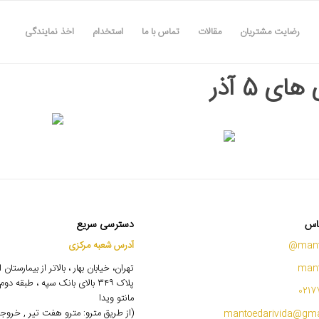
رضایت مشتریان
مقالات
تماس با ما
استخدام
اخذ نمایندگی
ای 5 آذر
اس
دسترسی سریع
mant
آدرس شعبه مرکزی
mant
تهران، خیابان بهار ، بالاتر از بیمارستان
پلاک ۳۴۹ بالای بانک سپه ، طبقه 
0217
مانتو ویدا
(از طریق مترو: مترو هفت تیر , خروج
mantoedarivida@gma