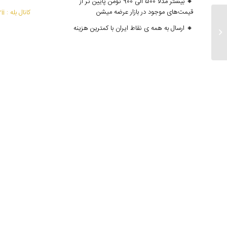
🔸 بیشتر مدلا 500 الی 900 تومن پایین تر از
قیمت‌های موجود در بازار عرضه میشن
کانال بله : mantoedarii@
🔸 ارسال به همه ی نقاط ایران با کمترین هزینه
ارسالی های بلک فرایدی پارت 1