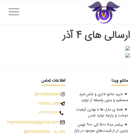
ارسالی های 4 آذر
مانتو ویدا
اطلاعات تماس
🔸 خرید مانتو اداری و لباس فرم
mantoedarii@
مستقیم و بدون واسطه از تولید
manto_vida
🔸 همه ی مدل ها با بهترن کیفیت
02177651120
دوخت و پارچه تولید شدن
mantoedarivida@gmail.com
🔸 بیشتر مدلا 500 الی 900 تومن
پایین تر از قیمت‌های موجود در بازار
کانال بله : mantoedarii@