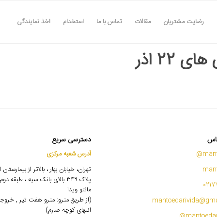
رضایت مشتریان
مقالات
تماس با ما
استخدام
اخذ نمایندگی
ای 22 اذر
اس
دسترسی سریع
mant
آدرس شعبه مرکزی
mant
تهران، خیابان بهار ، بالاتر از بیمارستان
پلاک ۳۴۹ بالای بانک سپه ، طبقه 
0217
مانتو ویدا
(از طریق مترو: مترو هفت تیر , خروج
mantoedarivida@gma
انتهای کوچه صارم)