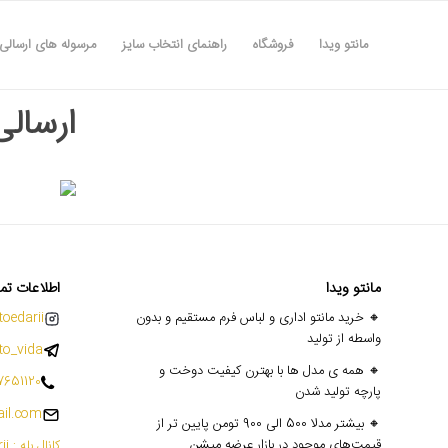
مانتو ویدا
فروشگاه
راهنمای انتخاب سایز
مرسوله های ارسالی
ارسالی ه
مانتو ویدا
اطلاعات تم
🔸 خرید مانتو اداری و لباس فرم مستقیم و بدون
oedarii@
واسطه از تولید
o_vida
🔸 همه ی مدل ها با بهترن کیفیت دوخت و
7651120
پارچه تولید شدن
il.com
🔸 بیشتر مدلا 500 الی 900 تومن پایین تر از
قیمت‌های موجود در بازار عرضه میشن
کانال بله : mantoedarii@