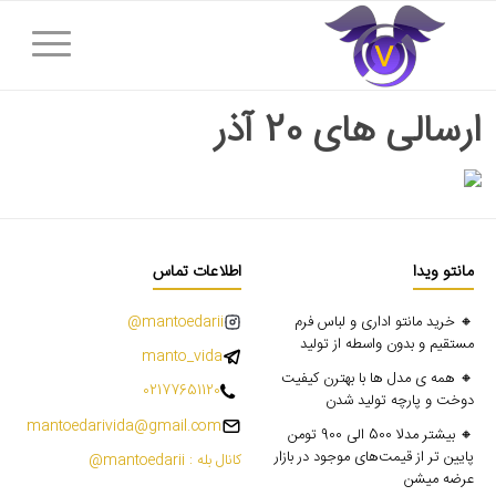
ارسالی های 20 آذر
مانتو ویدا
اطلاعات تماس
🔸 خرید مانتو اداری و لباس فرم
mantoedarii@
مستقیم و بدون واسطه از تولید
manto_vida
🔸 همه ی مدل ها با بهترن کیفیت
02177651120
دوخت و پارچه تولید شدن
mantoedarivida@gmail.com
🔸 بیشتر مدلا 500 الی 900 تومن
پایین تر از قیمت‌های موجود در بازار
کانال بله : mantoedarii@
عرضه میشن