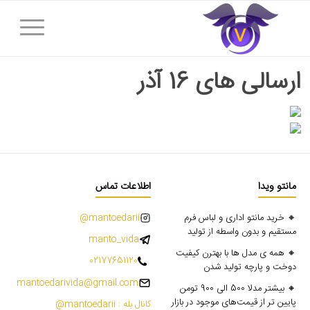
ارسالی های 16 آذر
مانتو ویدا
اطلاعات تماس
🔸 خرید مانتو اداری و لباس فرم
mantoedarii@
مستقیم و بدون واسطه از تولید
manto_vida
🔸 همه ی مدل ها با بهترن کیفیت
02177651120
دوخت و پارچه تولید شدن
mantoedarivida@gmail.com
🔸 بیشتر مدلا 500 الی 900 تومن
پایین تر از قیمت‌های موجود در بازار
کانال بله : mantoedarii@