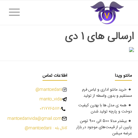
ارسالی های 1 دی
مانتو ویدا
اطلاعات تماس
🔸 خرید مانتو اداری و لباس فرم
mantoedarii@
مستقیم و بدون واسطه از تولید
manto_vida
🔸 همه ی مدل ها با بهترن کیفیت
02177651120
دوخت و پارچه تولید شدن
mantoedarivida@gmail.com
🔸 بیشتر مدلا 500 الی 900 تومن
پایین تر از قیمت‌های موجود در بازار
کانال بله : mantoedarii@
عرضه میشن