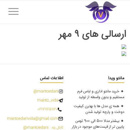
ارسالی های ۹ مهر
مانتو ویدا
اطلاعات تماس
🔸 خرید مانتو اداری و لباس فرم
mantoedarii@
مستقیم و بدون واسطه از تولید
manto_vida
🔸 همه ی مدل ها با بهترن کیفیت
02177651120
دوخت و پارچه تولید شدن
mantoedarivida@gmail.com
🔸 بیشتر مدلا 500 الی 900 تومن
پایین تر از قیمت‌های موجود در بازار
کانال بله : mantoedarii@