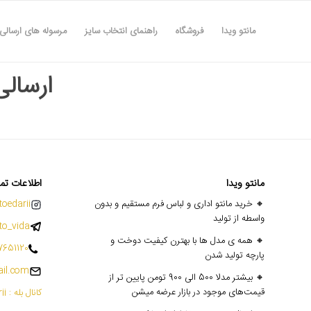
مانتو ویدا
فروشگاه
راهنمای انتخاب سایز
مرسوله های ارسالی
ارسالی ها
مانتو ویدا
اطلاعات تم
🔸 خرید مانتو اداری و لباس فرم مستقیم و بدون
oedarii@
واسطه از تولید
o_vida
🔸 همه ی مدل ها با بهترن کیفیت دوخت و
7651120
پارچه تولید شدن
il.com
🔸 بیشتر مدلا 500 الی 900 تومن پایین تر از
قیمت‌های موجود در بازار عرضه میشن
کانال بله : mantoedarii@