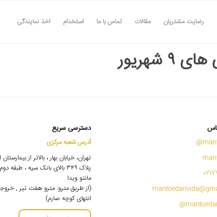
رضایت مشتریان
مقالات
تماس با ما
استخدام
اخذ نمایندگی
ی ۹ شهریور
اس
دسترسی سریع
mant
آدرس شعبه مرکزی
mant
تهران، خیابان بهار ، بالاتر از بیمارستان
پلاک ۳۴۹ بالای بانک سپه ، طبقه 
0217
مانتو ویدا
(از طریق مترو: مترو هفت تیر , خروج
mantoedarivida@gma
انتهای کوچه صارم)