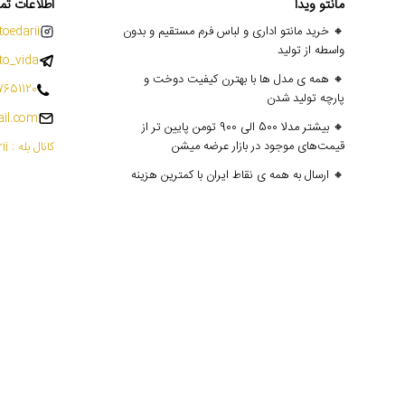
مانتو ویدا
اطلاعات تم
🔸 خرید مانتو اداری و لباس فرم مستقیم و بدون
oedarii@
واسطه از تولید
o_vida
🔸 همه ی مدل ها با بهترن کیفیت دوخت و
7651120
پارچه تولید شدن
il.com
🔸 بیشتر مدلا 500 الی 900 تومن پایین تر از
قیمت‌های موجود در بازار عرضه میشن
کانال بله : mantoedarii@
🔸 ارسال به همه ی نقاط ایران با کمترین هزینه