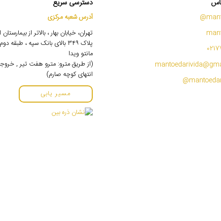
اس
دسترسی سریع
mant
آدرس شعبه مرکزی
mant
تهران، خیابان بهار ، بالاتر از بیمارستان
پلاک ۳۴۹ بالای بانک سپه ، طبقه 
0217
مانتو ویدا
(از طریق مترو: مترو هفت تیر , خروج
mantoedarivida@gma
انتهای کوچه صارم)
مسیر یابی