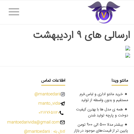
ارسالی های ۹ اردیبهشت
مانتو ویدا
اطلاعات تماس
🔸 خرید مانتو اداری و لباس فرم
mantoedarii@
مستقیم و بدون واسطه از تولید
manto_vida
🔸 همه ی مدل ها با بهترن کیفیت
02177651120
دوخت و پارچه تولید شدن
mantoedarivida@gmail.com
🔸 بیشتر مدلا 500 الی 900 تومن
پایین تر از قیمت‌های موجود در بازار
کانال بله : mantoedarii@