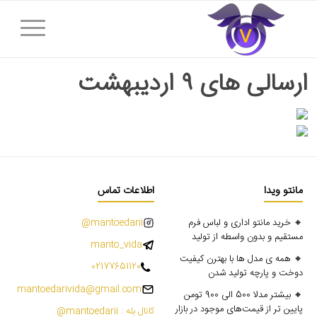
ارسالی های ۹ اردیبهشت
مانتو ویدا
اطلاعات تماس
🔸 خرید مانتو اداری و لباس فرم
mantoedarii@
مستقیم و بدون واسطه از تولید
manto_vida
🔸 همه ی مدل ها با بهترن کیفیت
02177651120
دوخت و پارچه تولید شدن
mantoedarivida@gmail.com
🔸 بیشتر مدلا 500 الی 900 تومن
پایین تر از قیمت‌های موجود در بازار
کانال بله : mantoedarii@