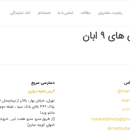
رضایت مشتریان
مقالات
تماس با ما
استخدام
اخذ نمایندگی
ای ۹ ابان
اس
دسترسی سریع
mant
آدرس شعبه مرکزی
mant
تهران، خیابان بهار ، بالاتر از بیمارستان
پلاک ۳۴۹ بالای بانک سپه ، طبقه 
0217
مانتو ویدا
(از طریق مترو: مترو هفت تیر , خروج
mantoedarivida@gma
انتهای کوچه صارم)