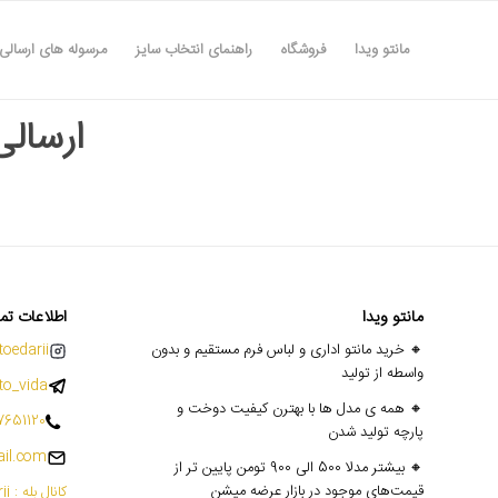
مانتو ویدا
فروشگاه
راهنمای انتخاب سایز
مرسوله های ارسالی
ارسالی ه
مانتو ویدا
اطلاعات تم
🔸 خرید مانتو اداری و لباس فرم مستقیم و بدون
oedarii@
واسطه از تولید
o_vida
🔸 همه ی مدل ها با بهترن کیفیت دوخت و
7651120
پارچه تولید شدن
il.com
🔸 بیشتر مدلا 500 الی 900 تومن پایین تر از
قیمت‌های موجود در بازار عرضه میشن
کانال بله : mantoedarii@