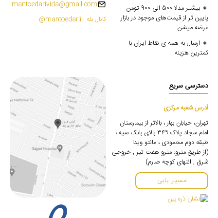
mantoedarivida@gmail.com
🔸 بیشتر مدلا 500 الی 900 تومن
پایین تر از قیمت‌های موجود در بازار
کانال بله : mantoedarii@
عرضه میشن
🔸 ارسال به همه ی نقاط ایران با
کمترین هزینه
دسترسی سریع
آدرس شعبه مرکزی
تهران، خیابان بهار ، بالاتر از بیمارستان
امام سجاد پلاک ۳۴۹ بالای بانک سپه ،
طبقه دوم محمودی ، مانتو ویدا
(از طریق مترو: مترو هفت تیر , خروجی
شرق , انتهای کوچه صارم)
مسیر یابی