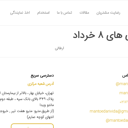
رضایت مشتریان
مقالات
تماس با ما
استخدام
اخذ نمایندگی
ی ۸ خرداد
ارطالی
اس
دسترسی سریع
mant
آدرس شعبه مرکزی
mant
تهران، خیابان بهار ، بالاتر از بیمارستان
پلاک ۳۴۹ بالای بانک سپه ، طبقه 
0217
مانتو ویدا
(از طریق مترو: مترو هفت تیر , خروج
mantoedarivida@gma
انتهای کوچه صارم)