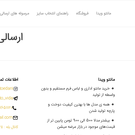
مانتو ویدا
فروشگاه
راهنمای انتخاب سایز
مرسوله های ارسالی
ارسالی ها
مانتو ویدا
اطلاعات تم
🔸 خرید مانتو اداری و لباس فرم مستقیم و بدون
oedarii@
واسطه از تولید
o_vida
🔸 همه ی مدل ها با بهترن کیفیت دوخت و
7651120
پارچه تولید شدن
il.com
🔸 بیشتر مدلا 500 الی 900 تومن پایین تر از
قیمت‌های موجود در بازار عرضه میشن
کانال بله : mantoedarii@