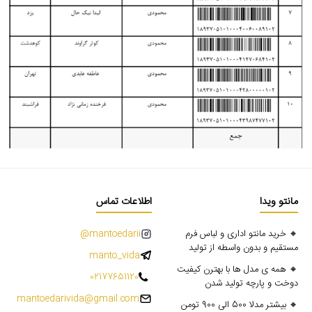
مانتو ویدا
اطلاعات تماس
🔸 خرید مانتو اداری و لباس فرم
mantoedarii@
مستقیم و بدون واسطه از تولید
manto_vida
🔸 همه ی مدل ها با بهترن کیفیت
02177651120
دوخت و پارچه تولید شدن
mantoedarivida@gmail.com
🔸 بیشتر مدلا 500 الی 900 تومن