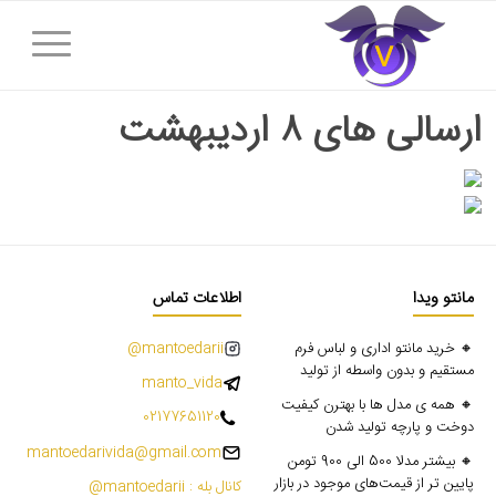
ارسالی های ۸ اردیبهشت
مانتو ویدا
اطلاعات تماس
🔸 خرید مانتو اداری و لباس فرم
mantoedarii@
مستقیم و بدون واسطه از تولید
manto_vida
🔸 همه ی مدل ها با بهترن کیفیت
02177651120
دوخت و پارچه تولید شدن
mantoedarivida@gmail.com
🔸 بیشتر مدلا 500 الی 900 تومن
پایین تر از قیمت‌های موجود در بازار
کانال بله : mantoedarii@