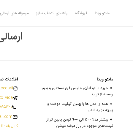
مانتو ویدا
فروشگاه
راهنمای انتخاب سایز
مرسوله های ارسالی
ارسالی ها
مانتو ویدا
اطلاعات تم
🔸 خرید مانتو اداری و لباس فرم مستقیم و بدون
oedarii@
واسطه از تولید
o_vida
🔸 همه ی مدل ها با بهترن کیفیت دوخت و
7651120
پارچه تولید شدن
il.com
🔸 بیشتر مدلا 500 الی 900 تومن پایین تر از
قیمت‌های موجود در بازار عرضه میشن
کانال بله : mantoedarii@