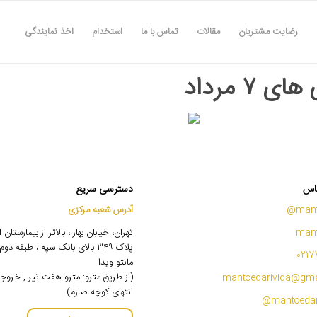
رضایت مشتریان
مقالات
تماس با ما
استخدام
اخذ نمایندگی
ی ۷ مرداد
اس
دسترسی سریع
mant
آدرس شعبه مرکزی
mant
تهران، خیابان بهار ، بالاتر از بیمارستان
پلاک ۳۴۹ بالای بانک سپه ، طبقه 
0217
مانتو ویدا
(از طریق مترو: مترو هفت تیر , خروج
mantoedarivida@gma
انتهای کوچه صارم)