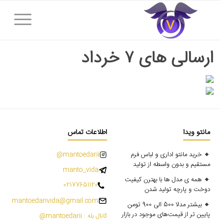
ارسالی های ۷ خرداد
مانتو ویدا
اطلاعات تماس
🔸 خرید مانتو اداری و لباس فرم
mantoedarii@
مستقیم و بدون واسطه از تولید
manto_vida
🔸 همه ی مدل ها با بهترن کیفیت
02177651120
دوخت و پارچه تولید شدن
mantoedarivida@gmail.com
🔸 بیشتر مدلا 500 الی 900 تومن
پایین تر از قیمت‌های موجود در بازار
کانال بله : mantoedarii@