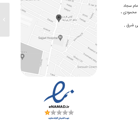
 امام سجاد
دوم محمودی ،
ارسالی های
ی شرق ,