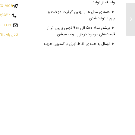
واسطه از تولید
o_vida
🔸 همه ی مدل ها با بهترن کیفیت دوخت و
7651120
پارچه تولید شدن
ارسالی های ۸ مهر
il.com
🔸 بیشتر مدلا 500 الی 900 تومن پایین تر از
قیمت‌های موجود در بازار عرضه میشن
کانال بله : mantoedarii@
🔸 ارسال به همه ی نقاط ایران با کمترین هزینه