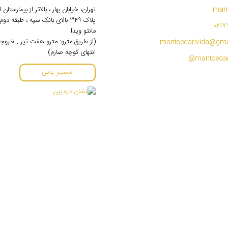
mant
تهران، خیابان بهار ، بالاتر از بیمارستان
پلاک ۳۴۹ بالای بانک سپه ، طبقه 
0217
مانتو ویدا
(از طریق مترو: مترو هفت تیر , خروج
mantoedarivida@gma
انتهای کوچه صارم)
مسیر یابی