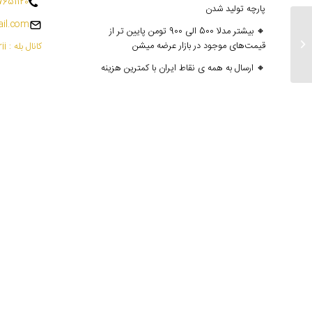
7651120
پارچه تولید شدن
il.com
🔸 بیشتر مدلا 500 الی 900 تومن پایین تر از
ارسالی های ۷ ام و ۸ ام شهریور
قیمت‌های موجود در بازار عرضه میشن
کانال بله : mantoedarii@
🔸 ارسال به همه ی نقاط ایران با کمترین هزینه