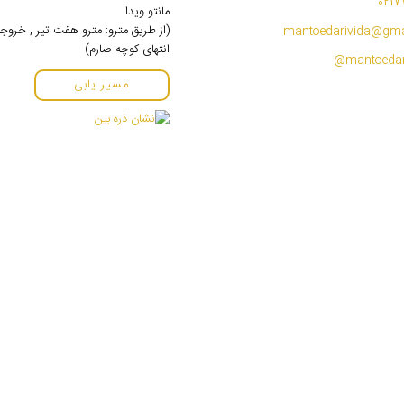
0217
مانتو ویدا
(از طریق مترو: مترو هفت تیر , خروج
mantoedarivida@gma
انتهای کوچه صارم)
مسیر یابی