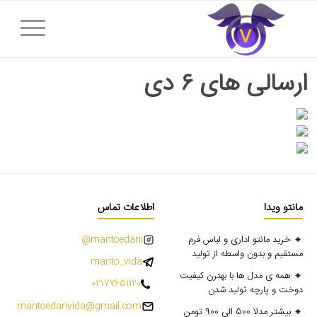
ارسالی های ۶ دی
مانتو ویدا
اطلاعات تماس
🔸 خرید مانتو اداری و لباس فرم
mantoedarii@
مستقیم و بدون واسطه از تولید
manto_vida
🔸 همه ی مدل ها با بهترن کیفیت
02177651120
دوخت و پارچه تولید شدن
mantoedarivida@gmail.com
🔸 بیشتر مدلا 500 الی 900 تومن