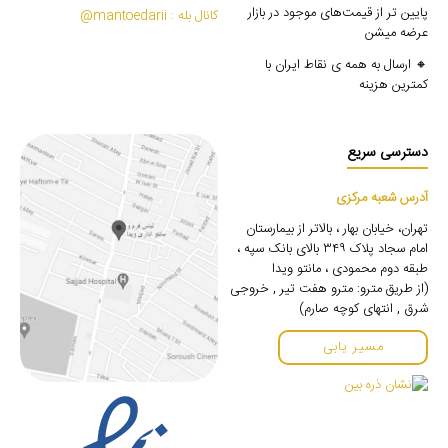
پایین تر از قیمت‌های موجود در بازار
کانال بله : mantoedarii@
عرضه میشن
🔸 ارسال به همه ی نقاط ایران با
کمترین هزینه
دسترسی سریع
آدرس شعبه مرکزی
تهران، خیابان بهار ، بالاتر از بیمارستان
امام سجاد پلاک ۳۴۹ بالای بانک سپه ،
طبقه دوم محمودی ، مانتو ویدا
(از طریق مترو: مترو هفت تیر , خروجی
شرق , انتهای کوچه صارم)
مسیر یابی