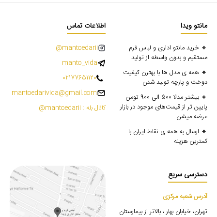
مانتو ویدا
اطلاعات تماس
🔸 خرید مانتو اداری و لباس فرم
mantoedarii@
مستقیم و بدون واسطه از تولید
manto_vida
🔸 همه ی مدل ها با بهترن کیفیت
02177651120
دوخت و پارچه تولید شدن
mantoedarivida@gmail.com
🔸 بیشتر مدلا 500 الی 900 تومن
پایین تر از قیمت‌های موجود در بازار
کانال بله : mantoedarii@
عرضه میشن
🔸 ارسال به همه ی نقاط ایران با
کمترین هزینه
دسترسی سریع
آدرس شعبه مرکزی
تهران، خیابان بهار ، بالاتر از بیمارستان