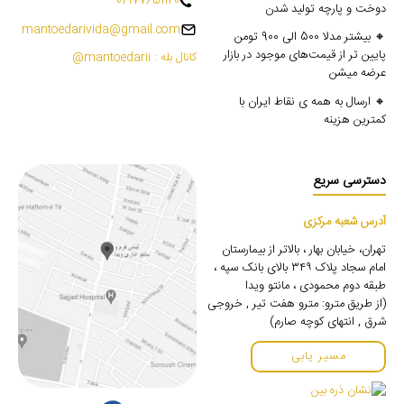
02177651120
دوخت و پارچه تولید شدن
mantoedarivida@gmail.com
🔸 بیشتر مدلا 500 الی 900 تومن
پایین تر از قیمت‌های موجود در بازار
کانال بله : mantoedarii@
عرضه میشن
🔸 ارسال به همه ی نقاط ایران با
کمترین هزینه
دسترسی سریع
آدرس شعبه مرکزی
تهران، خیابان بهار ، بالاتر از بیمارستان
امام سجاد پلاک ۳۴۹ بالای بانک سپه ،
طبقه دوم محمودی ، مانتو ویدا
(از طریق مترو: مترو هفت تیر , خروجی
شرق , انتهای کوچه صارم)
مسیر یابی