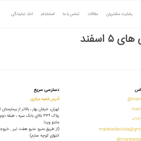
رضایت مشتریان
مقالات
تماس با ما
استخدام
اخذ نمایندگی
ی ۵ اسفند
اس
دسترسی سریع
mant
آدرس شعبه مرکزی
mant
تهران، خیابان بهار ، بالاتر از بیمارستان
پلاک ۳۴۹ بالای بانک سپه ، طبقه 
0217
مانتو ویدا
(از طریق مترو: مترو هفت تیر , خروج
mantoedarivida@gma
انتهای کوچه صارم)