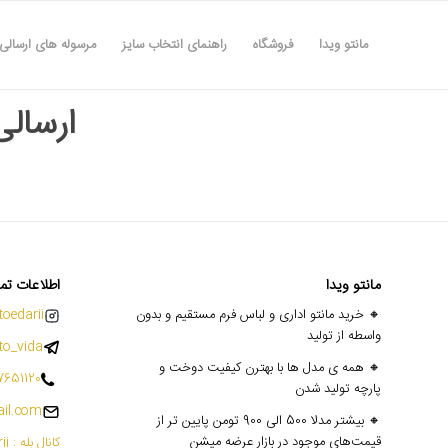
مانتو ویدا
فروشگاه
راهنمای انتخاب سایز
مرسوله های ارسالی
ارسالی ها
مانتو ویدا
اطلاعات تم
🔸 خرید مانتو اداری و لباس فرم مستقیم و بدون
oedarii@
واسطه از تولید
o_vida
🔸 همه ی مدل ها با بهترن کیفیت دوخت و
7651120
پارچه تولید شدن
il.com
🔸 بیشتر مدلا 500 الی 900 تومن پایین تر از
قیمت‌های موجود در بازار عرضه میشن
کانال بله : mantoedarii@