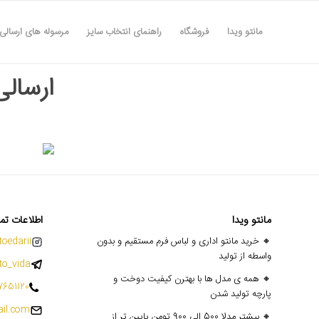
مانتو ویدا
فروشگاه
راهنمای انتخاب سایز
مرسوله های ارسالی
ارسالی ه
مانتو ویدا
اطلاعات تم
🔸 خرید مانتو اداری و لباس فرم مستقیم و بدون
oedarii@
واسطه از تولید
o_vida
🔸 همه ی مدل ها با بهترن کیفیت دوخت و
7651120
پارچه تولید شدن
il.com
🔸 بیشتر مدلا 500 الی 900 تومن پایین تر از