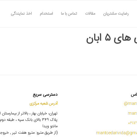
رضایت مشتریان
مقالات
تماس با ما
استخدام
اخذ نمایندگی
ای ۵ ابان
اس
دسترسی سریع
mant
آدرس شعبه مرکزی
mant
تهران، خیابان بهار ، بالاتر از بیمارستان
پلاک ۳۴۹ بالای بانک سپه ، طبقه 
0217
مانتو ویدا
(از طریق مترو: مترو هفت تیر , خروج
mantoedarivida@gma