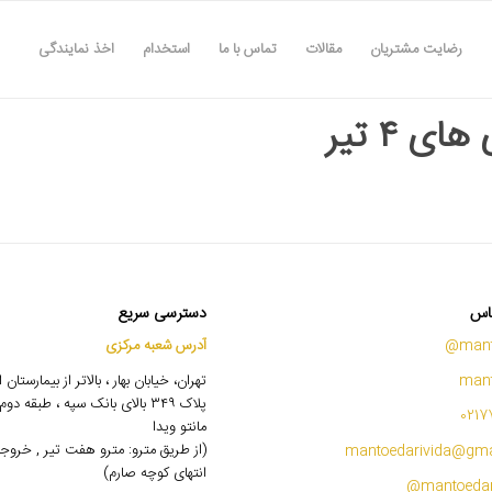
رضایت مشتریان
مقالات
تماس با ما
استخدام
اخذ نمایندگی
ای ۴ تیر
اس
دسترسی سریع
mant
آدرس شعبه مرکزی
mant
تهران، خیابان بهار ، بالاتر از بیمارستان
پلاک ۳۴۹ بالای بانک سپه ، طبقه 
0217
مانتو ویدا
(از طریق مترو: مترو هفت تیر , خروج
mantoedarivida@gma
انتهای کوچه صارم)