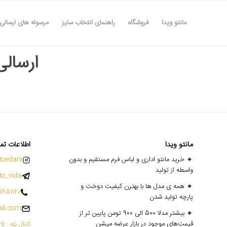
مانتو ویدا
فروشگاه
راهنمای انتخاب سایز
مرسوله های ارسالی
ارسالی ه
مانتو ویدا
اطلاعات تم
🔸 خرید مانتو اداری و لباس فرم مستقیم و بدون
oedarii@
واسطه از تولید
o_vida
🔸 همه ی مدل ها با بهترن کیفیت دوخت و
7651120
پارچه تولید شدن
il.com
🔸 بیشتر مدلا 500 الی 900 تومن پایین تر از
قیمت‌های موجود در بازار عرضه میشن
کانال بله : mantoedarii@