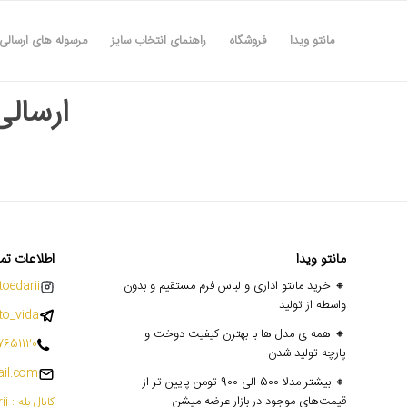
مانتو ویدا
فروشگاه
راهنمای انتخاب سایز
مرسوله های ارسالی
ارسالی ه
مانتو ویدا
اطلاعات تم
🔸 خرید مانتو اداری و لباس فرم مستقیم و بدون
oedarii@
واسطه از تولید
o_vida
🔸 همه ی مدل ها با بهترن کیفیت دوخت و
7651120
پارچه تولید شدن
il.com
🔸 بیشتر مدلا 500 الی 900 تومن پایین تر از
قیمت‌های موجود در بازار عرضه میشن
کانال بله : mantoedarii@