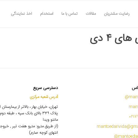
رضایت مشتریان
مقالات
تماس با ما
استخدام
اخذ نمایندگی
ای ۴ دی
اس
دسترسی سریع
mant
آدرس شعبه مرکزی
mant
تهران، خیابان بهار ، بالاتر از بیمارستان
پلاک ۳۴۹ بالای بانک سپه ، طبقه 
0217
مانتو ویدا
(از طریق مترو: مترو هفت تیر , خروج
mantoedarivida@gma
انتهای کوچه صارم)