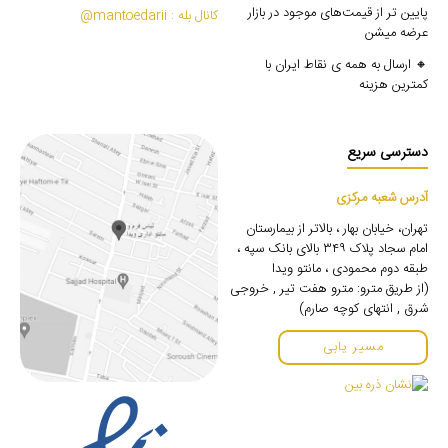
پایین تر از قیمت‌های موجود در بازار
کانال بله : mantoedarii@
عرضه میشن
🔸 ارسال به همه ی نقاط ایران با
کمترین هزینه
دسترسی سریع
آدرس شعبه مرکزی
تهران، خیابان بهار ، بالاتر از بیمارستان
امام سجاد پلاک ۳۴۹ بالای بانک سپه ،
طبقه دوم محمودی ، مانتو ویدا
(از طریق مترو: مترو هفت تیر , خروجی
شرق , انتهای کوچه صارم)
مسیر یابی