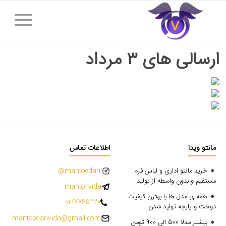
ارسالی های ۳ مرداد
مانتو ویدا
اطلاعات تماس
🔸 خرید مانتو اداری و لباس فرم
mantoedarii@
مستقیم و بدون واسطه از تولید
manto_vida
🔸 همه ی مدل ها با بهترن کیفیت
02177651120
دوخت و پارچه تولید شدن
mantoedarivida@gmail.com
🔸 بیشتر مدلا 500 الی 900 تومن