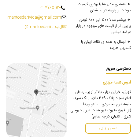
🔸 همه ی مدل ها با بهترن کیفیت
02177651120
دوخت و پارچه تولید شدن
mantoedarivida@gmail.com
🔸 بیشتر مدلا 500 الی 900 تومن
پایین تر از قیمت‌های موجود در بازار
کانال بله : mantoedarii@
عرضه میشن
🔸 ارسال به همه ی نقاط ایران با
کمترین هزینه
دسترسی سریع
آدرس شعبه مرکزی
تهران، خیابان بهار ، بالاتر از بیمارستان
امام سجاد پلاک ۳۴۹ بالای بانک سپه ،
طبقه دوم محمودی ، مانتو ویدا
(از طریق مترو: مترو هفت تیر , خروجی
شرق , انتهای کوچه صارم)
مسیر یابی