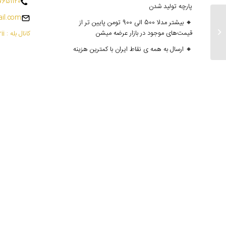
7651120
پارچه تولید شدن
il.com
🔸 بیشتر مدلا 500 الی 900 تومن پایین تر از
ارسالی های۴ اذر
قیمت‌های موجود در بازار عرضه میشن
کانال بله : mantoedarii@
🔸 ارسال به همه ی نقاط ایران با کمترین هزینه