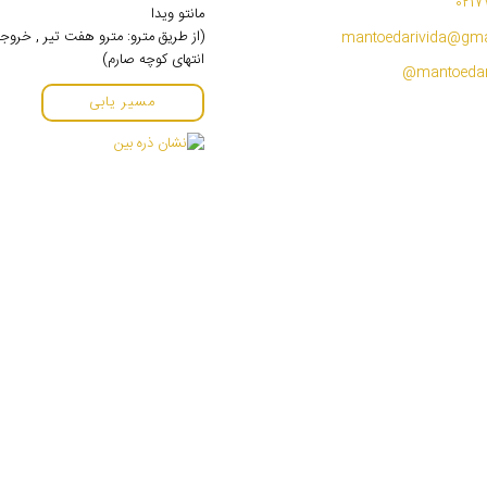
0217
مانتو ویدا
(از طریق مترو: مترو هفت تیر , خروج
mantoedarivida@gma
انتهای کوچه صارم)
مسیر یابی