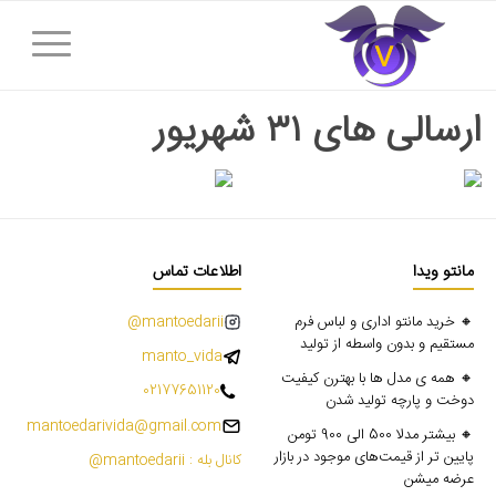
ارسالی های ۳۱ شهریور
مانتو ویدا
اطلاعات تماس
🔸 خرید مانتو اداری و لباس فرم
mantoedarii@
مستقیم و بدون واسطه از تولید
manto_vida
🔸 همه ی مدل ها با بهترن کیفیت
02177651120
دوخت و پارچه تولید شدن
mantoedarivida@gmail.com
🔸 بیشتر مدلا 500 الی 900 تومن
پایین تر از قیمت‌های موجود در بازار
کانال بله : mantoedarii@
عرضه میشن