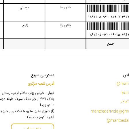
اس
دسترسی سریع
mant
آدرس شعبه مرکزی
mant
تهران، خیابان بهار ، بالاتر از بیمارستان
پلاک ۳۴۹ بالای بانک سپه ، طبقه 
0217
مانتو ویدا
(از طریق مترو: مترو هفت تیر , خروج
mantoedarivida@gma
انتهای کوچه صارم)
مسیر یابی