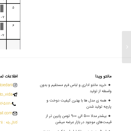
ارسالی های ۱ تیر
مانتو ویدا
اطلاعات تم
🔸 خرید مانتو اداری و لباس فرم مستقیم و بدون
oedarii@
واسطه از تولید
o_vida
🔸 همه ی مدل ها با بهترن کیفیت دوخت و
7651120
پارچه تولید شدن
il.com
🔸 بیشتر مدلا 500 الی 900 تومن پایین تر از
قیمت‌های موجود در بازار عرضه میشن
کانال بله : mantoedarii@