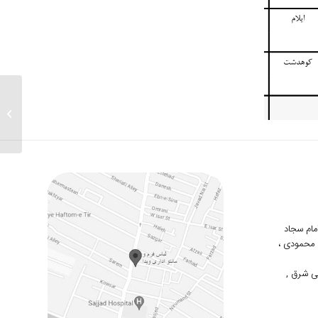
ارسالی های 
 امام سجاد
دوم محمودی ،
ی شرق ,