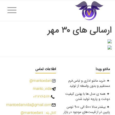
ارسالی های ۳۰ مهر
مانتو ویدا
اطلاعات تماس
🔸 خرید مانتو اداری و لباس فرم
mantoedarii@
مستقیم و بدون واسطه از تولید
manto_vida
🔸 همه ی مدل ها با بهترن کیفیت
02177651120
دوخت و پارچه تولید شدن
mantoedarivida@gmail.com
🔸 بیشتر مدلا 500 الی 900 تومن
پایین تر از قیمت‌های موجود در بازار
کانال بله : mantoedarii@