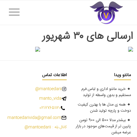
ارسالی های ۳۰ شهریور
مانتو ویدا
اطلاعات تماس
🔸 خرید مانتو اداری و لباس فرم
mantoedarii@
مستقیم و بدون واسطه از تولید
manto_vida
🔸 همه ی مدل ها با بهترن کیفیت
02177651120
دوخت و پارچه تولید شدن
mantoedarivida@gmail.com
🔸 بیشتر مدلا 500 الی 900 تومن
پایین تر از قیمت‌های موجود در بازار
کانال بله : mantoedarii@
عرضه میشن