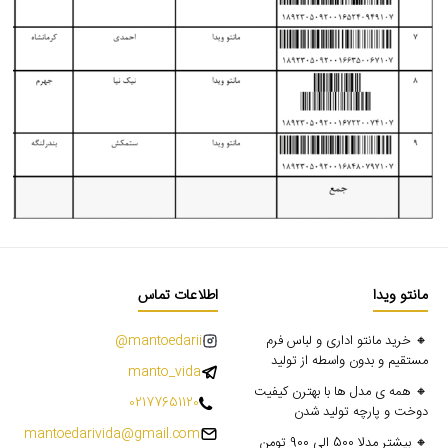
مانتو ویدا
اطلاعات تماس
🔸 خرید مانتو اداری و لباس فرم
mantoedarii@
مستقیم و بدون واسطه از تولید
manto_vida
🔸 همه ی مدل ها با بهترن کیفیت
02177651120
دوخت و پارچه تولید شدن
mantoedarivida@gmail.com
🔸 بیشتر مدلا 500 الی 900 تومن