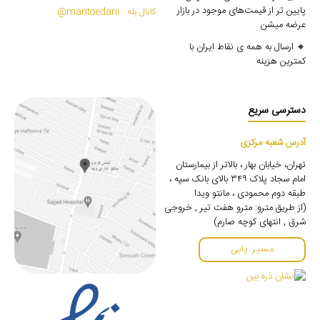
پایین تر از قیمت‌های موجود در بازار
کانال بله : mantoedarii@
عرضه میشن
🔸 ارسال به همه ی نقاط ایران با
کمترین هزینه
دسترسی سریع
آدرس شعبه مرکزی
تهران، خیابان بهار ، بالاتر از بیمارستان
امام سجاد پلاک ۳۴۹ بالای بانک سپه ،
طبقه دوم محمودی ، مانتو ویدا
(از طریق مترو: مترو هفت تیر , خروجی
شرق , انتهای کوچه صارم)
مسیر یابی