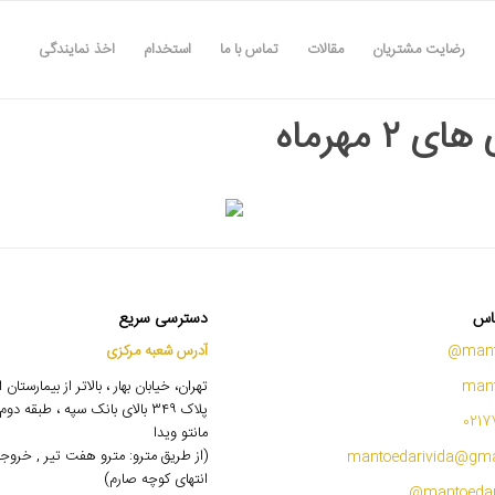
رضایت مشتریان
مقالات
تماس با ما
استخدام
اخذ نمایندگی
ی ۲ مهرماه
اس
دسترسی سریع
mant
آدرس شعبه مرکزی
mant
تهران، خیابان بهار ، بالاتر از بیمارستان
پلاک ۳۴۹ بالای بانک سپه ، طبقه 
0217
مانتو ویدا
(از طریق مترو: مترو هفت تیر , خروج
mantoedarivida@gma
انتهای کوچه صارم)