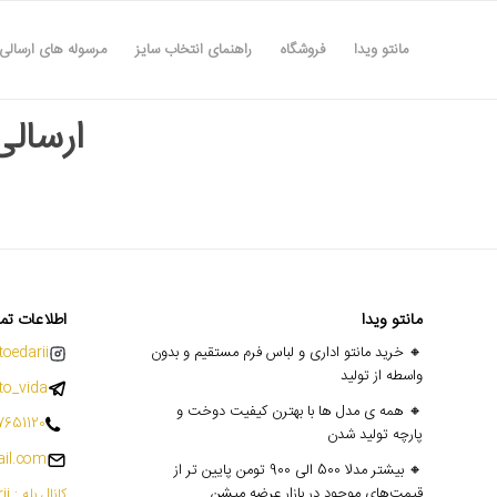
مانتو ویدا
فروشگاه
راهنمای انتخاب سایز
مرسوله های ارسالی
ارسالی ها
مانتو ویدا
اطلاعات تم
🔸 خرید مانتو اداری و لباس فرم مستقیم و بدون
oedarii@
واسطه از تولید
o_vida
🔸 همه ی مدل ها با بهترن کیفیت دوخت و
7651120
پارچه تولید شدن
il.com
🔸 بیشتر مدلا 500 الی 900 تومن پایین تر از
قیمت‌های موجود در بازار عرضه میشن
کانال بله : mantoedarii@