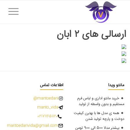
ارسالی های ۲ ابان
مانتو ویدا
اطلاعات تماس
🔸 خرید مانتو اداری و لباس فرم
mantoedarii@
مستقیم و بدون واسطه از تولید
manto_vida
🔸 همه ی مدل ها با بهترن کیفیت
02177651120
دوخت و پارچه تولید شدن
mantoedarivida@gmail.com
🔸 بیشتر مدلا 500 الی 900 تومن