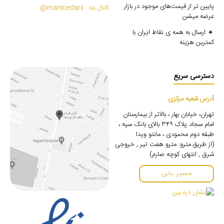
پایین تر از قیمت‌های موجود در بازار
کانال بله : mantoedarii@
عرضه میشن
🔸 ارسال به همه ی نقاط ایران با
کمترین هزینه
دسترسی سریع
آدرس شعبه مرکزی
تهران، خیابان بهار ، بالاتر از بیمارستان
امام سجاد پلاک ۳۴۹ بالای بانک سپه ،
طبقه دوم محمودی ، مانتو ویدا
(از طریق مترو: مترو هفت تیر , خروجی
شرق , انتهای کوچه صارم)
مسیر یابی