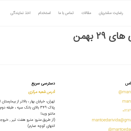
رضایت مشتریان
مقالات
تماس با ما
استخدام
اخذ نمایندگی
ی ۲۹ بهمن
اس
دسترسی سریع
mant
آدرس شعبه مرکزی
mant
تهران، خیابان بهار ، بالاتر از بیمارستان
پلاک ۳۴۹ بالای بانک سپه ، طبقه 
0217
مانتو ویدا
(از طریق مترو: مترو هفت تیر , خروج
mantoedarivida@gma
انتهای کوچه صارم)