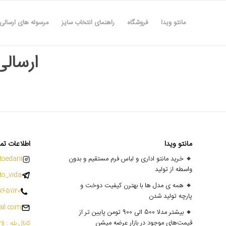
مانتو ویدا
فروشگاه
راهنمای انتخاب سایز
مرسوله های ارسالی
ارسالی ها
مانتو ویدا
اطلاعات تم
🔸 خرید مانتو اداری و لباس فرم مستقیم و بدون
oedarii@
واسطه از تولید
o_vida
🔸 همه ی مدل ها با بهترن کیفیت دوخت و
7651120
پارچه تولید شدن
il.com
🔸 بیشتر مدلا 500 الی 900 تومن پایین تر از
قیمت‌های موجود در بازار عرضه میشن
کانال بله : mantoedarii@