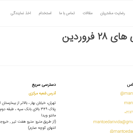
رضایت مشتریان
مقالات
تماس با ما
استخدام
اخذ نمایندگی
 ۲۸ فروردین
اس
دسترسی سریع
mant
آدرس شعبه مرکزی
mant
تهران، خیابان بهار ، بالاتر از بیمارستان
پلاک ۳۴۹ بالای بانک سپه ، طبقه 
0217
مانتو ویدا
(از طریق مترو: مترو هفت تیر , خروج
mantoedarivida@gma
انتهای کوچه صارم)