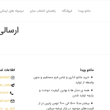
مانتو ویدا
فروشگاه
راهنمای انتخاب سایز
مرسوله های ارسالی
ارسالی های
مانتو ویدا
اطلاعات تم
🔸 خرید مانتو اداری و لباس فرم مستقیم و بدون
oedarii@
واسطه از تولید
o_vida
🔸 همه ی مدل ها با بهترن کیفیت دوخت و
7651120
پارچه تولید شدن
il.com
🔸 بیشتر مدلا 500 الی 900 تومن پایین تر از
قیمت‌های موجود در بازار عرضه میشن
کانال بله : mantoedarii@