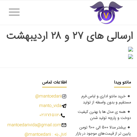
ارسالی های ۲۷ و ۲۸ اردیبهشت
مانتو ویدا
اطلاعات تماس
🔸 خرید مانتو اداری و لباس فرم
mantoedarii@
مستقیم و بدون واسطه از تولید
manto_vida
🔸 همه ی مدل ها با بهترن کیفیت
02177651120
دوخت و پارچه تولید شدن
mantoedarivida@gmail.com
🔸 بیشتر مدلا 500 الی 900 تومن
پایین تر از قیمت‌های موجود در بازار
کانال بله : mantoedarii@