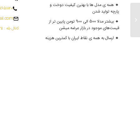
🔸 همه ی مدل ها با بهترن کیفیت دوخت و
7651120
پارچه تولید شدن
il.com
ارسالی های ۲۸ مرداد
🔸 بیشتر مدلا 500 الی 900 تومن پایین تر از
قیمت‌های موجود در بازار عرضه میشن
کانال بله : mantoedarii@
🔸 ارسال به همه ی نقاط ایران با کمترین هزینه