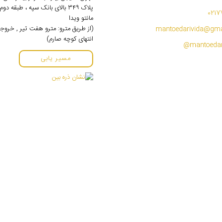
پلاک ۳۴۹ بالای بانک سپه ، طبقه 
0217
مانتو ویدا
(از طریق مترو: مترو هفت تیر , خروج
mantoedarivida@gma
انتهای کوچه صارم)
مسیر یابی