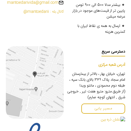
mantoedarivida@gmail.com
🔸 بیشتر مدلا 500 الی 900 تومن
پایین تر از قیمت‌های موجود در بازار
کانال بله : mantoedarii@
عرضه میشن
🔸 ارسال به همه ی نقاط ایران با
کمترین هزینه
دسترسی سریع
آدرس شعبه مرکزی
تهران، خیابان بهار ، بالاتر از بیمارستان
امام سجاد پلاک ۳۴۹ بالای بانک سپه ،
طبقه دوم محمودی ، مانتو ویدا
(از طریق مترو: مترو هفت تیر , خروجی
شرق , انتهای کوچه صارم)
مسیر یابی