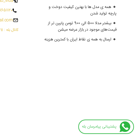
o_vida
🔸 همه ی مدل ها با بهترن کیفیت دوخت و
7651120
پارچه تولید شدن
il.com
🔸 بیشتر مدلا 500 الی 900 تومن پایین تر از
قیمت‌های موجود در بازار عرضه میشن
کانال بله : mantoedarii@
🔸 ارسال به همه ی نقاط ایران با کمترین هزینه
پشتیبانی پیامرسان بله