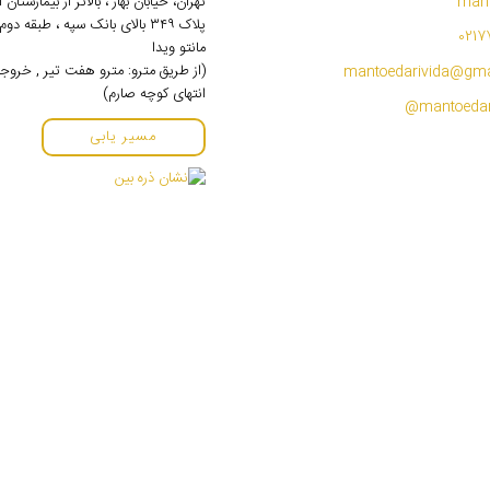
mant
تهران، خیابان بهار ، بالاتر از بیمارستان
پلاک ۳۴۹ بالای بانک سپه ، طبقه 
0217
مانتو ویدا
(از طریق مترو: مترو هفت تیر , خروج
mantoedarivida@gma
انتهای کوچه صارم)
مسیر یابی