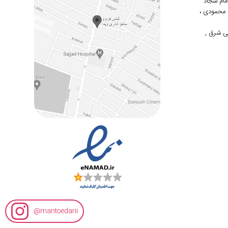
 امام سجاد
دوم محمودی ،
ی شرق ,
mantoedarii@