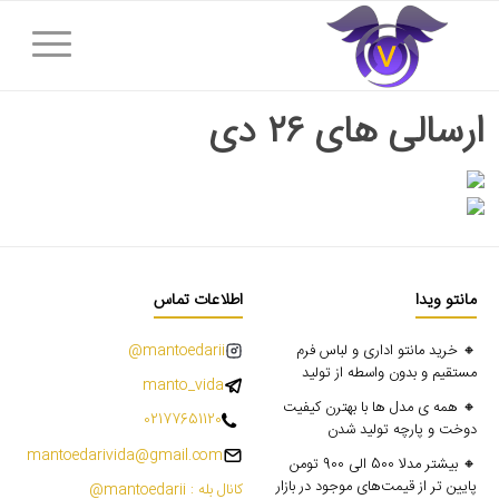
ارسالی های ۲۶ دی
مانتو ویدا
اطلاعات تماس
🔸 خرید مانتو اداری و لباس فرم
mantoedarii@
مستقیم و بدون واسطه از تولید
manto_vida
🔸 همه ی مدل ها با بهترن کیفیت
02177651120
دوخت و پارچه تولید شدن
mantoedarivida@gmail.com
🔸 بیشتر مدلا 500 الی 900 تومن
پایین تر از قیمت‌های موجود در بازار
کانال بله : mantoedarii@