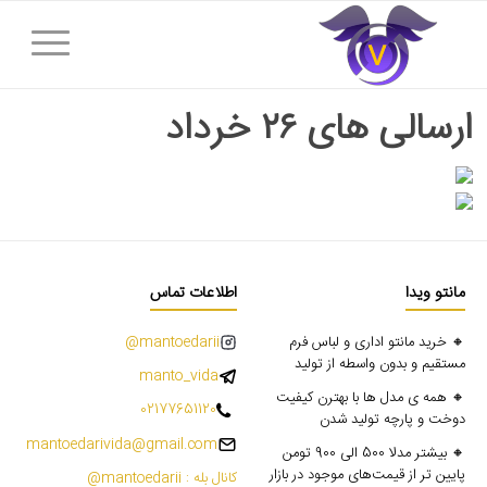
ارسالی های ۲۶ خرداد
مانتو ویدا
اطلاعات تماس
🔸 خرید مانتو اداری و لباس فرم
mantoedarii@
مستقیم و بدون واسطه از تولید
manto_vida
🔸 همه ی مدل ها با بهترن کیفیت
02177651120
دوخت و پارچه تولید شدن
mantoedarivida@gmail.com
🔸 بیشتر مدلا 500 الی 900 تومن
پایین تر از قیمت‌های موجود در بازار
کانال بله : mantoedarii@