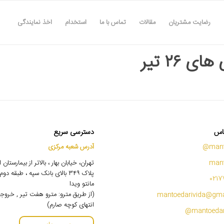
رضایت مشتریان
مقالات
تماس با ما
استخدام
اخذ نمایندگی
ای ۲۶ تیر
اس
دسترسی سریع
mant
آدرس شعبه مرکزی
mant
تهران، خیابان بهار ، بالاتر از بیمارستان
پلاک ۳۴۹ بالای بانک سپه ، طبقه 
0217
مانتو ویدا
(از طریق مترو: مترو هفت تیر , خروج
mantoedarivida@gma
انتهای کوچه صارم)