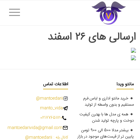
ارسالی های ۲۶ اسفند
مانتو ویدا
اطلاعات تماس
🔸 خرید مانتو اداری و لباس فرم
mantoedarii@
مستقیم و بدون واسطه از تولید
manto_vida
🔸 همه ی مدل ها با بهترن کیفیت
02177651120
دوخت و پارچه تولید شدن
mantoedarivida@gmail.com
🔸 بیشتر مدلا 500 الی 900 تومن
پایین تر از قیمت‌های موجود در بازار
کانال بله : mantoedarii@