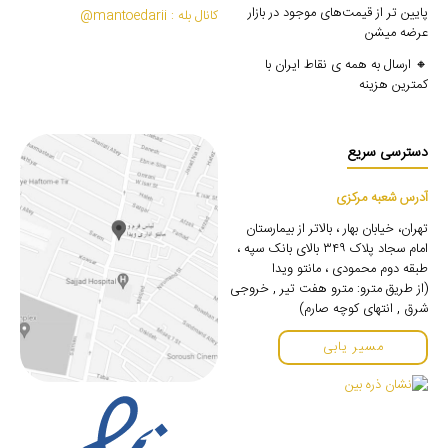
پایین تر از قیمت‌های موجود در بازار
کانال بله : mantoedarii@
عرضه میشن
🔸 ارسال به همه ی نقاط ایران با
کمترین هزینه
دسترسی سریع
آدرس شعبه مرکزی
تهران، خیابان بهار ، بالاتر از بیمارستان
امام سجاد پلاک ۳۴۹ بالای بانک سپه ،
طبقه دوم محمودی ، مانتو ویدا
(از طریق مترو: مترو هفت تیر , خروجی
شرق , انتهای کوچه صارم)
مسیر یابی