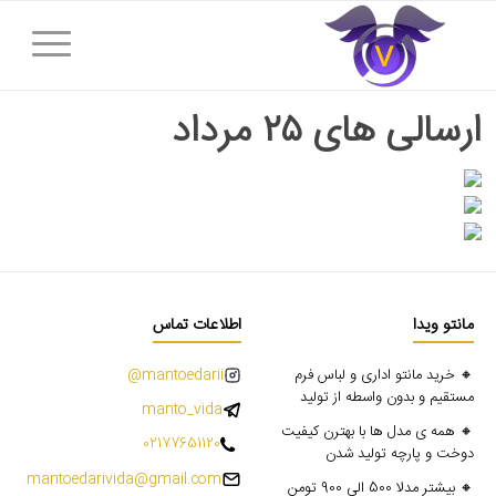
ارسالی های ۲۵ مرداد
مانتو ویدا
اطلاعات تماس
🔸 خرید مانتو اداری و لباس فرم
mantoedarii@
مستقیم و بدون واسطه از تولید
manto_vida
🔸 همه ی مدل ها با بهترن کیفیت
02177651120
دوخت و پارچه تولید شدن
mantoedarivida@gmail.com
🔸 بیشتر مدلا 500 الی 900 تومن